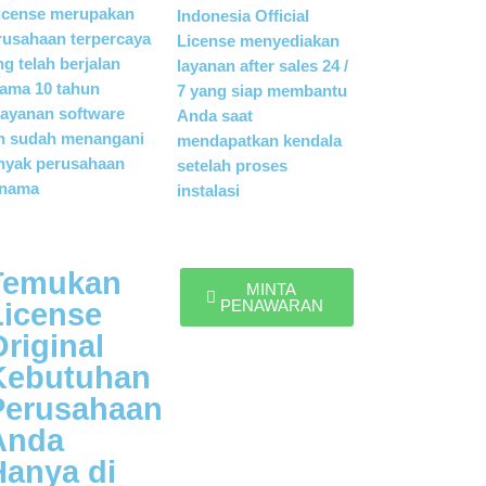
icense merupakan
Indonesia Official
rusahaan terpercaya
License menyediakan
ng telah berjalan
layanan after sales 24 /
lama 10 tahun
7 yang siap membantu
layanan software
Anda saat
n sudah menangani
mendapatkan kendala
nyak perusahaan
setelah proses
rnama
instalasi
Temukan
MINTA
PENAWARAN
License
riginal
Kebutuhan
Perusahaan
Anda
Hanya di