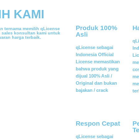
H KAMI
Produk 100%
H
n ternama memilih qLicense
i sales konsultan kami untuk
Asli
ran harga terbaik.
qL
qLicense sebagai
Ind
Indonesia Official
Li
License memastikan
me
bahwa produk yang
co
dijual 100% Asli /
me
Original dan bukan
me
bajakan / crack
te
Respon Cepat
P
T
qLicense sebagai