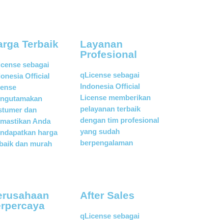
arga Terbaik
Layanan
Profesional
icense sebagai
qLicense sebagai
onesia Official
Indonesia Official
cense
License memberikan
ngutamakan
pelayanan terbaik
stumer dan
dengan tim profesional
mastikan Anda
yang sudah
ndapatkan harga
berpengalaman
rbaik dan murah
erusahaan
After Sales
erpercaya
qLicense sebagai