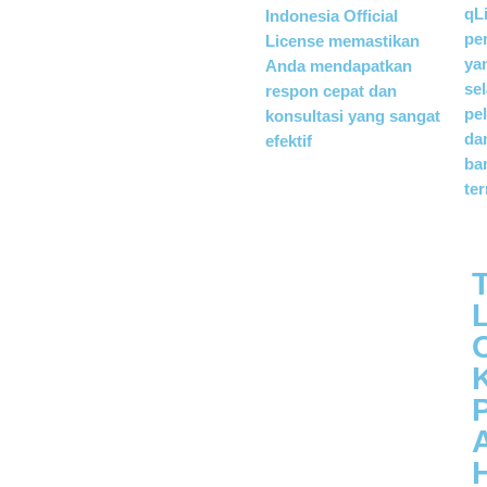
qL
Indonesia Official
pe
License memastikan
ya
Anda mendapatkan
se
respon cepat dan
pe
konsultasi yang sangat
da
efektif
ba
te
O